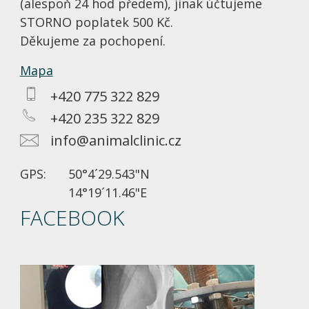
(alespoň 24 hod předem), jinak účtujeme
STORNO poplatek 500 Kč.
Děkujeme za pochopení.
Mapa
+420 775 322 829
+420 235 322 829
info@animalclinic.cz
GPS:
50°4´29.543"N
14°19´11.46"E
FACEBOOK