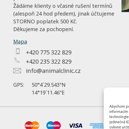
Žádáme klienty o včasné rušení termínů
(alespoň 24 hod předem), jinak účtujeme
STORNO poplatek 500 Kč.
Děkujeme za pochopení.
Mapa
+420 775 322 829
+420 235 322 829
info@animalclinic.cz
GPS:
50°4´29.543"N
14°19´11.46"E
Abychom pos
informacím 
technologie
jedinečná I
ovlivnit urči