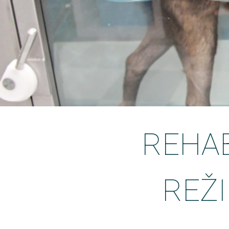
REHAB
REŽI