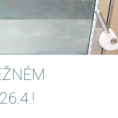
BĚŽNÉM
6.4.!