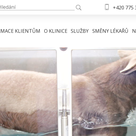
+420 775 
RMACE KLIENTŮM
O KLINICE
SLUŽBY
SMĚNY LÉKAŘŮ
N